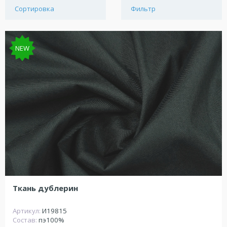
Сортировка
Фильтр
NEW
Ткань дублерин
Артикул:
И19815
Состав:
пэ100%