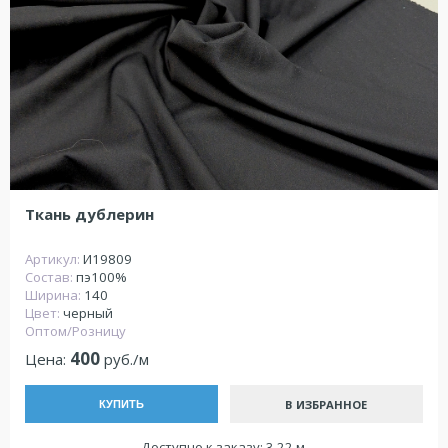
Ткань дублерин
Артикул:
И19809
Состав:
пэ100%
Ширина:
140
Цвет:
черный
Оптом/Розницу
400
Цена:
руб./м
В ИЗБРАННОЕ
КУПИТЬ
Доступно к заказу: 3.22 м.