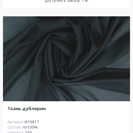
Доступно к заказу: 7 м.
Ткань дублерин
Артикул:
И19817
Состав:
пэ100%
Ширина:
150