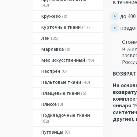
в течение
(43)
до 400
Кружево
(0)
Курточные ткани
(17)
предоп
Лен
(35)
Стоим
и зав
Марлевка
(0)
заявл
Мех искусственный
(10)
Росси
Неопрен
(0)
ВОЗВРАТ
Пальтовые ткани
(40)
На основ
возврату
Плащевые ткани
(5)
комплект
Плиссе
(0)
января 1
синтетич
Подкладочные ткани
другие),
(62)
Пуговицы
(0)