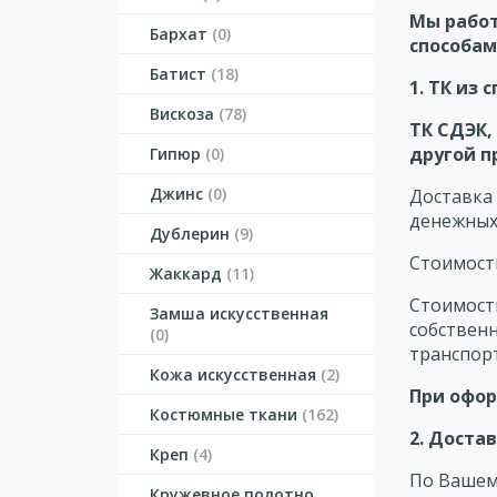
Мы работ
Бархат
(0)
способам
Батист
(18)
1. ТК из
Вискоза
(78)
ТК СДЭК,
другой п
Гипюр
(0)
Джинс
(0)
Доставка 
денежных 
Дублерин
(9)
Стоимость
Жаккард
(11)
Стоимост
Замша искусственная
собственн
(0)
транспор
Кожа искусственная
(2)
При офор
Костюмные ткани
(162)
2. Доста
Креп
(4)
По Вашему
Кружевное полотно