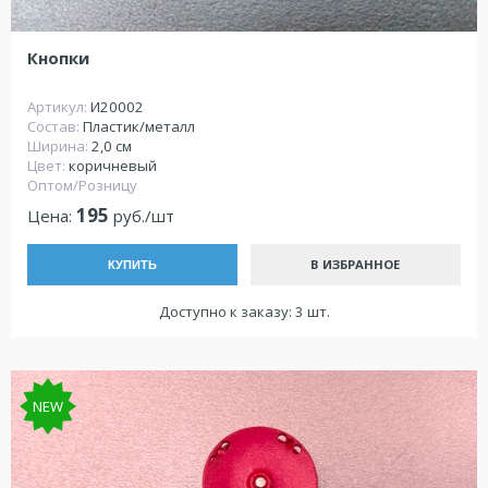
Кнопки
Артикул:
И20002
Состав:
Пластик/металл
Ширина:
2,0 см
Цвет:
коричневый
Оптом/Розницу
195
Цена:
руб./шт
В ИЗБРАННОЕ
КУПИТЬ
Доступно к заказу: 3 шт.
NEW