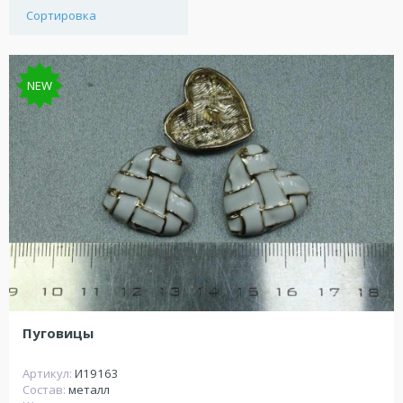
Сортировка
NEW
Пуговицы
Артикул:
И19163
Состав:
металл