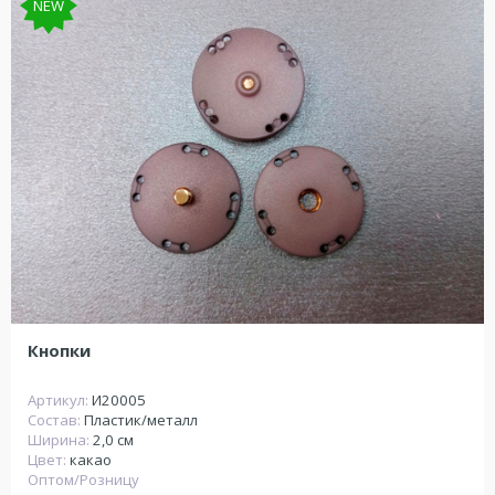
NEW
Кнопки
Артикул:
И20005
Состав:
Пластик/металл
Ширина:
2,0 см
Цвет:
какао
Оптом/Розницу