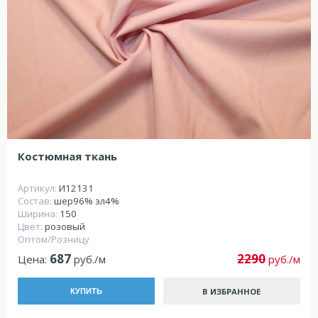
Костюмная ткань
Артикул:
И12131
Состав:
шер96% эл4%
Ширина:
150
Цвет:
розовый
Оптом/Розницу
687
2290
Цена:
руб./м
руб./м
В ИЗБРАННОЕ
КУПИТЬ