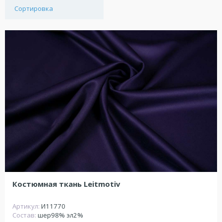
Сортировка
Костюмная ткань Leitmotiv
Артикул:
И11770
Состав:
шер98% эл2%