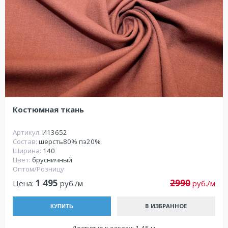
Костюмная ткань
Артикул:
И13652
Состав:
шерсть80% пэ20%
Ширина:
140
Цвет:
брусничный
Оптом/Розницу
1 495
2990
Цена:
руб./м
руб./м
В ИЗБРАННОЕ
КУПИТЬ
Доступно к заказу: 1.45 м.