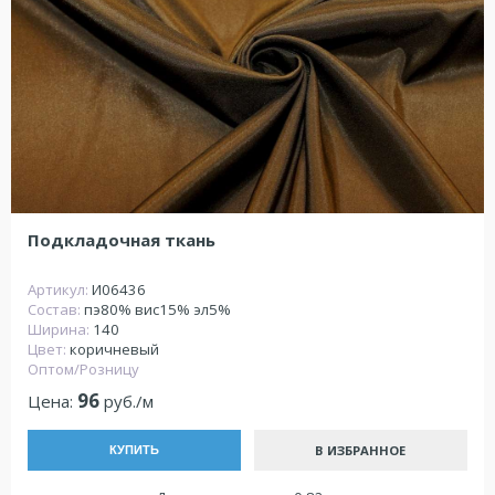
Подкладочная ткань
Артикул:
И06436
Состав:
пэ80% вис15% эл5%
Ширина:
140
Цвет:
коричневый
Оптом/Розницу
96
Цена:
руб./м
В ИЗБРАННОЕ
КУПИТЬ