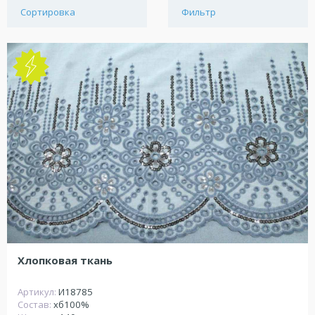
Сортировка
Фильтр
Хлопковая ткань
Артикул:
И18785
Состав:
хб100%