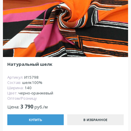
Натуральный шелк
Артикул:
И15798
Состав:
шелк100%
Ширина:
140
Цвет:
черно-оранжевый
Оптом/Розницу
3 790
Цена:
руб./м
В ИЗБРАННОЕ
КУПИТЬ