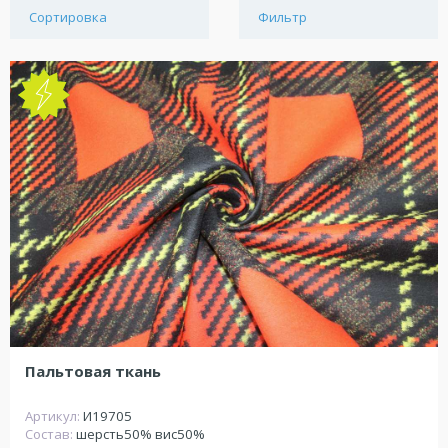
Сортировка
Фильтр
NEW
Пальтовая ткань
Артикул:
И19705
Состав:
шерсть50% вис50%